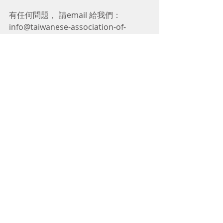
有任何問題， 請email 給我們：
info@taiwanese-association-of-
norway.org，我們會彙整再向代表處反
應。
僑務訊息
留言
撰寫留言......