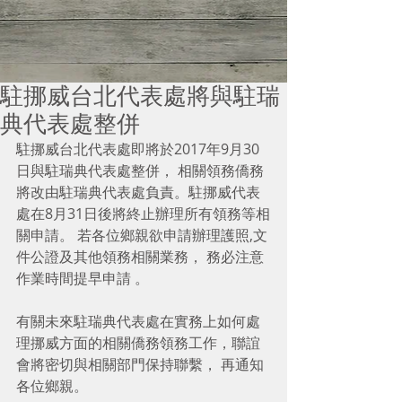
駐挪威台北代表處將與駐瑞
典代表處整併
駐挪威台北代表處即將於2017年9月30
日與駐瑞典代表處整併， 相關領務僑務
將改由駐瑞典代表處負責。駐挪威代表
處在8月31日後將終止辦理所有領務等相
關申請。 若各位鄉親欲申請辦理護照,文
件公證及其他領務相關業務， 務必注意
作業時間提早申請 。 
有關未來駐瑞典代表處在實務上如何處
理挪威方面的相關僑務領務工作，聯誼
會將密切與相關部門保持聯繫， 再通知
各位鄉親。